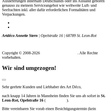
Auslieferungen innerhalb Deutschlands oder ins Ausland gehören
genauso zu meinem Serviceangebot wie weltweite Luft- und
Seefrachten inkl. aller dafür erforderlichen Formalitäten und
Verpackungen.
Impressum
Datenschutz
Artdéco Annette Stern
|
Opelstraße 16
|
68789 St. Leon-Rot
T +49 (0) 172 - 775 129 8
info (at) artdeco-stern.de
Copyright © 2008-2026
Art Déco Annette Stern
. Alle Rechte
vorbehalten.
Wir sind umgezogen!
Sehr geehrte Kunden und Liebhaber des Art Déco,
nach knapp 14 Jahren in Mannheim finden Sie uns ab sofort in
St.
Leon-Rot, Opelstraße 16
(
Routenplaner
).
Bitte vereinbaren Sie vorab einen Besichtigungstermin (kein