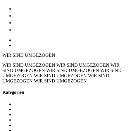
Möbel & Lampen
Art Déco
Lage & Anfahrt
Kontakt
DE
EN
WIR SIND UMGEZOGEN
WIR SIND UMGEZOGEN
WIR SIND UMGEZOGEN
WIR
SIND UMGEZOGEN
WIR SIND UMGEZOGEN
WIR SIND
UMGEZOGEN
WIR SIND UMGEZOGEN
WIR SIND
UMGEZOGEN
WIR SIND UMGEZOGEN
Kategorien
Alle Objekte
Barmöbel
Beistelltische
Bronzen / Glas / Kleinkunst
Coiffeusen / Dielenmöbel
Deckenleuchten