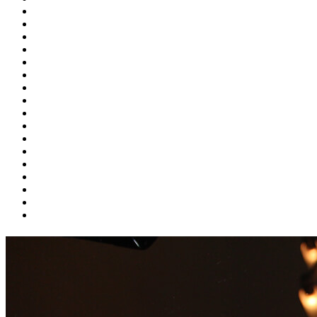
Esstische
Garderoben
Kommoden
Konsolen
Messerbänkchen
Nachttischchen
Schlafzimmer
Schränke
Schreibtische / Sekretäre
Sessel
Sideboards
Spiegel
Stehlampen
Stühle
Tischlampen
Vitrinen
Wandlampen