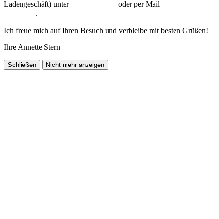
Ladengeschäft) unter
0172-7751298
oder per Mail
a.stern@stern-
artdeco.de
.
Ich freue mich auf Ihren Besuch und verbleibe mit besten Grüßen!
Ihre Annette Stern
Schließen
Nicht mehr anzeigen
Seite nach oben