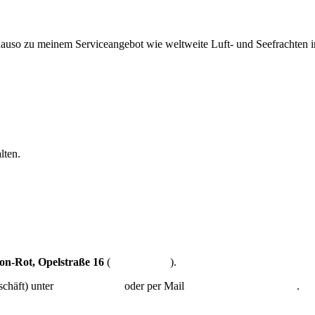
uso zu meinem Serviceangebot wie weltweite Luft- und Seefrachten ink
lten.
eon-Rot, Opelstraße 16
(
Routenplaner
).
schäft) unter
0172-7751298
oder per Mail
a.stern@stern-artdeco.de
.