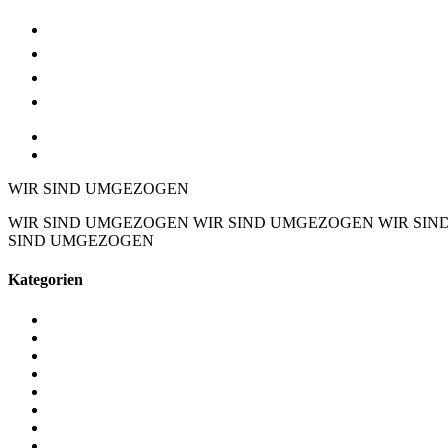
Möbel & Lampen
Art Déco
Lage & Anfahrt
Kontakt
DE
EN
WIR SIND UMGEZOGEN
WIR SIND UMGEZOGEN
WIR SIND UMGEZOGEN
WIR SI
SIND UMGEZOGEN
Kategorien
Alle Objekte
Barmöbel
Beistelltische
Bronzen / Glas / Kleinkunst
Coiffeusen / Dielenmöbel
Deckenleuchten
Esstische
Garderoben