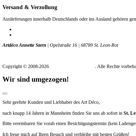
Versand & Verzollung
Auslieferungen innerhalb Deutschlands oder ins Ausland gehören gena
Impressum
Datenschutz
Artdéco Annette Stern
|
Opelstraße 16
|
68789 St. Leon-Rot
T +49 (0) 172 - 775 129 8
info (at) artdeco-stern.de
Copyright © 2008-2026
Art Déco Annette Stern
. Alle Rechte vorbeha
Wir sind umgezogen!
Sehr geehrte Kunden und Liebhaber des Art Déco,
nach knapp 14 Jahren in Mannheim finden Sie uns ab sofort in
St. L
Bitte vereinbaren Sie vorab einen Besichtigungstermin (kein Ladenge
Ich freue mich auf Ihren Besuch und verbleibe mit besten Grüßen!