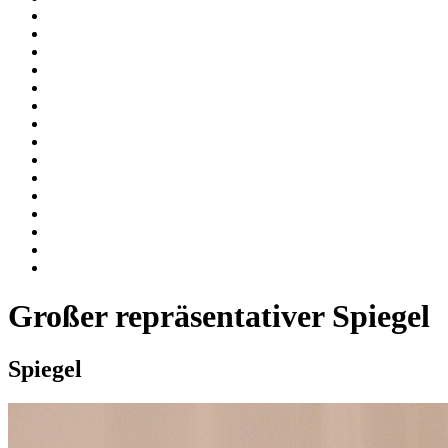
Kommoden
Konsolen
Messerbänkchen
Nachttischchen
Schlafzimmer
Schränke
Schreibtische / Sekretäre
Sessel
Sideboards
Spiegel
Stehlampen
Stühle
Tischlampen
Vitrinen
Wandlampen
Großer repräsentativer Spiegel
Spiegel